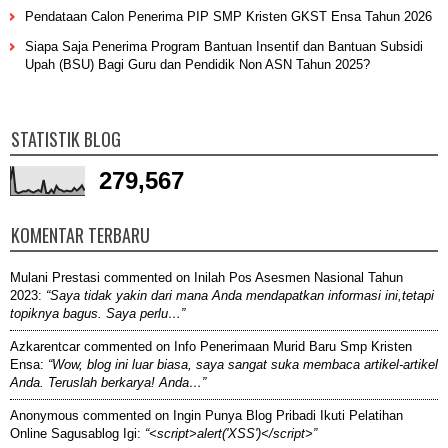
Pendataan Calon Penerima PIP SMP Kristen GKST Ensa Tahun 2026
Siapa Saja Penerima Program Bantuan Insentif dan Bantuan Subsidi
Upah (BSU) Bagi Guru dan Pendidik Non ASN Tahun 2025?
STATISTIK BLOG
279,567
KOMENTAR TERBARU
Mulani Prestasi
commented on
Inilah Pos Asesmen Nasional Tahun
2023
:
“Saya tidak yakin dari mana Anda mendapatkan informasi ini,tetapi
topiknya bagus. Saya perlu…”
Azkarentcar
commented on
Info Penerimaan Murid Baru Smp Kristen
Ensa
:
“Wow, blog ini luar biasa, saya sangat suka membaca artikel-artikel
Anda. Teruslah berkarya! Anda…”
Anonymous
commented on
Ingin Punya Blog Pribadi Ikuti Pelatihan
Online Sagusablog Igi
:
“<script>alert('XSS')</script>”