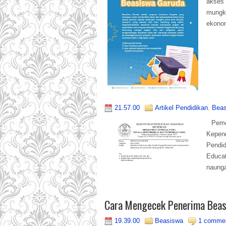
akses 
mungk
ekonom
21.57.00
Artikel Pendidikan
,
Beas
Pemer
Kepen
Pendi
Educat
naunga
Cara Mengecek Penerima Beasi
19.39.00
Beasiswa
1 comme