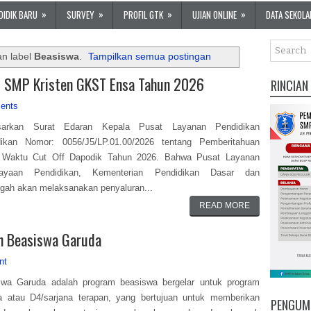
»
»
»
»
DIDIK BARU
SURVEY
PROFIL GTK
UJIAN ONLINE
DATA SEKOLA
an label
Beasiswa
.
Tampilkan semua postingan
P SMP Kristen GKST Ensa Tahun 2026
RINCIAN
ents
sarkan Surat Edaran Kepala Pusat Layanan Pendidikan
dikan Nomor: 0056/J5/LP.01.00/2026 tentang Pemberitahuan
 Waktu Cut Off Dapodik Tahun 2026. Bahwa Pusat Layanan
ayaan Pendidikan, Kementerian Pendidikan Dasar dan
ah akan melaksanakan penyaluran...
READ MORE
n Beasiswa Garuda
nt
swa Garuda adalah program beasiswa bergelar untuk program
a atau D4/sarjana terapan, yang bertujuan untuk memberikan
PENGUM