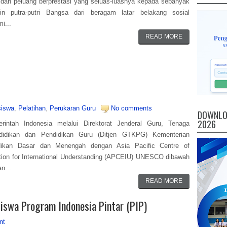
dan peluang berprestasi yang seluas-luasnya kepada sebanyak
in putra-putri Bangsa dari beragam latar belakang sosial
i...
READ MORE
iswa
,
Pelatihan
,
Perukaran Guru
No comments
DOWNLOA
2026
intah Indonesia melalui Direktorat Jenderal Guru, Tenaga
didikan dan Pendidikan Guru (Ditjen GTKPG) Kementerian
dikan Dasar dan Menengah dengan Asia Pacific Centre of
ion for International Understanding (APCEIU) UNESCO dibawah
n...
READ MORE
swa Program Indonesia Pintar (PIP)
nt