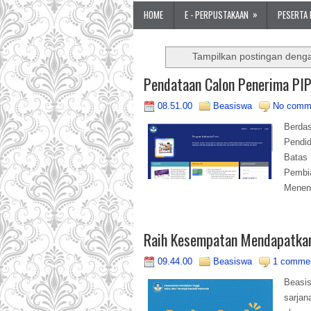
»
HOME
E - PERPUSTAKAAN
PESERTA 
Tampilkan postingan deng
Pendataan Calon Penerima PI
08.51.00
Beasiswa
No comm
Berda
Pendi
Batas
Pembi
Meneng
Raih Kesempatan Mendapatka
09.44.00
Beasiswa
1 comme
Beasi
sarjan