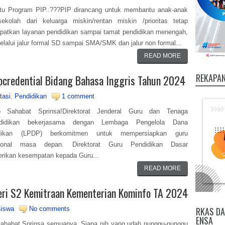
tu Program PIP..???PIP dirancang untuk membantu anak-anak
ekolah dari keluarga miskin/rentan miskin /prioritas tetap
atkan layanan pendidikan sampai tamat pendidikan menengah,
elalui jalur formal SD sampai SMA/SMK dan jalur non formal...
READ MORE
REKAPAN
ocredential Bidang Bahasa Inggris Tahun 2024
tasi
,
Pendidikan
1 comment
Sahabat Sprinsa!Direktorat Jenderal Guru dan Tenaga
didikan bekerjasama dengan Lembaga Pengelola Dana
dikan (LPDP) berkomitmen untuk mempersiapkan guru
sional masa depan. Direktorat Guru Pendidikan Dasar
rikan kesempatan kepada Guru...
READ MORE
ri S2 Kemitraan Kementerian Kominfo TA 2024
iswa
No comments
RKAS DA
ENSA
ahabat Sprinsa semuanya..Siapa nih yang udah nunggu-nunggu