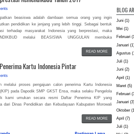
BLOG AR
ents
patkan beasiswa adalah dambaan semua orang yang ingin
Juni
(1)
utkan pendidikan ke jenjang yang lebih tinggi. Sebagai bentuk
Mei
(1)
iasi terhadap masyarakat Indonesia yang berprestasi, maka
Februari
(
NDIKBUD melalui BEASISWA UNGGULAN membuka
Januari
(1
READ MORE
Agustus
(
Juli
(1)
enerima Kartu Indonesia Pintar
Juni
(2)
ents
April
(1)
ah melalui proses pengajuan calon penerima Kartu Indonesia
Maret
(5)
r (KIP) pada Dapodik SMP GKST Ensa, maka selaku Pengelola
Februari
(
ik kami umukan secara resmi Daftar Penerima KIP yang
Januari
(3
ma dari Dinas Pendidikan dan Kebudayaan Kabupaten Morowali
Oktober
(1
April
(7)
READ MORE
Juli
(1)
randa
Postingan Lama →