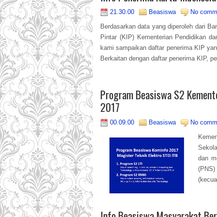
21.30.00
Beasiswa
No comm
Berdasarkan data yang diperoleh dari Ba
Pintar (KIP) Kementerian Pendidikan d
kami sampaikan daftar penerima KIP yan
Berkaitan dengan daftar penerima KIP, per
Program Beasiswa S2 Kementer
2017
00.09.00
Beasiswa
No comm
Kemen
Sekol
dan me
(PNS)
(kecual
Info Beasiswa Masyarakat Be