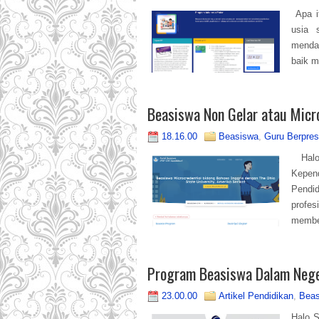
Apa i
usia s
mendap
baik m
Beasiswa Non Gelar atau Micr
18.16.00
Beasiswa
,
Guru Berpres
Halo 
Kepen
Pendi
profe
membe
Program Beasiswa Dalam Nege
23.00.00
Artikel Pendidikan
,
Beas
Halo S