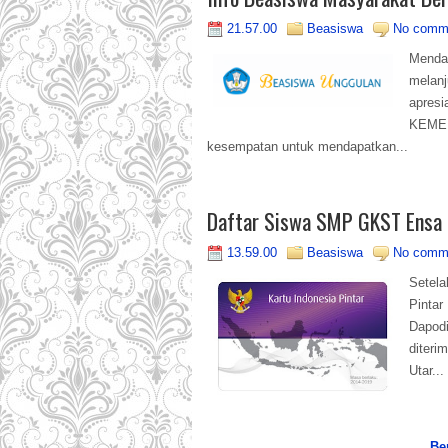
21.57.00
Beasiswa
No comm
Menda
melanj
apres
KEME
kesempatan untuk mendapatkan...
Daftar Siswa SMP GKST Ensa P
13.59.00
Beasiswa
No comm
Setel
Pinta
Dapod
diteri
Utar...
Be