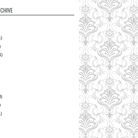
CHIVE
1)
)
1)
3)
)
)