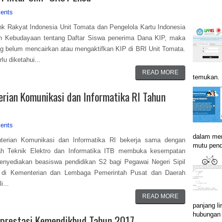
ents
nk Rakyat Indonesia Unit Tomata dan Pengelola Kartu Indonesia
an Kebudayaan tentang Daftar Siswa penerima Dana KIP, maka
g belum mencairkan atau mengaktifkan KIP di BRI Unit Tomata.
lu diketahui...
READ MORE
temukan. B
ian Komunikasi dan Informatika RI Tahun
ents
dalam men
terian Komunikasi dan Informatika RI bekerja sama dengan
mutu pend
ah Teknik Elektro dan Informatika ITB membuka kesempatan
nyediakan beasiswa pendidikan S2 bagi Pegawai Negeri Sipil
 di Kementerian dan Lembaga Pemerintah Pusat dan Daerah
i...
READ MORE
panjang li
hubungan i
rprestasi Kemendikbud Tahun 2017