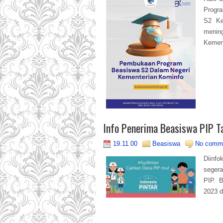
Progr
S2 Ke
meni
Kement
Info Penerima Beasiswa PIP 
19.11.00
Beasiswa
No comm
Diinf
seger
PIP. B
2023 d