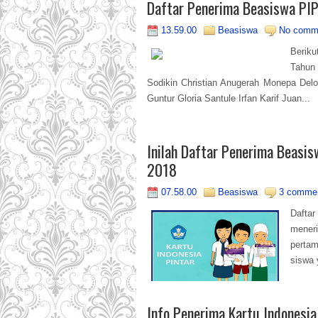
Daftar Penerima Beasiswa PI
13.59.00
Beasiswa
No comm
Berik
Tahun
Sodikin Christian Anugerah Monepa Del
Guntur Gloria Santule Irfan Karif Juan...
Inilah Daftar Penerima Beasi
2018
07.58.00
Beasiswa
3 comme
Dafta
meneri
pertam
siswa 
Info Penerima Kartu Indonesi