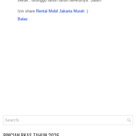
sekali.. ditunggu tahun tahun berikutnya. Salam
Izin share
Rental Mobil Jakarta Murah
:)
Balas
RINCIAN RKAS TAHUN 2026