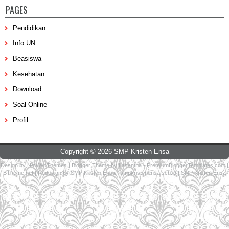
PAGES
Pendidikan
Info UN
Beasiswa
Kesehatan
Download
Soal Online
Profil
Copyright ©
2026
SMP Kristen Ensa
Design by
NewWpThemes
| Blogger Theme by
Lasantha
-
PremiumBloggerTemplates.com
|
BTheme.net
| Redesign by
SMP Kristen Ensa
|
smpkristenensa.sch.id
|
SMP Kristen Ensa