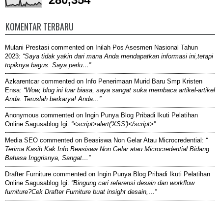
KOMENTAR TERBARU
Mulani Prestasi
commented on
Inilah Pos Asesmen Nasional Tahun
2023
:
“Saya tidak yakin dari mana Anda mendapatkan informasi ini,tetapi
topiknya bagus. Saya perlu…”
Azkarentcar
commented on
Info Penerimaan Murid Baru Smp Kristen
Ensa
:
“Wow, blog ini luar biasa, saya sangat suka membaca artikel-artikel
Anda. Teruslah berkarya! Anda…”
Anonymous
commented on
Ingin Punya Blog Pribadi Ikuti Pelatihan
Online Sagusablog Igi
:
“<script>alert('XSS')</script>”
Media SEO
commented on
Beasiswa Non Gelar Atau Microcredential
:
“
Terima Kasih Kak Info Beasiswa Non Gelar atau Microcredential Bidang
Bahasa Inggrisnya, Sangat…”
Drafter Furniture
commented on
Ingin Punya Blog Pribadi Ikuti Pelatihan
Online Sagusablog Igi
:
“Bingung cari referensi desain dan workflow
furniture?Cek Drafter Furniture buat insight desain,…”