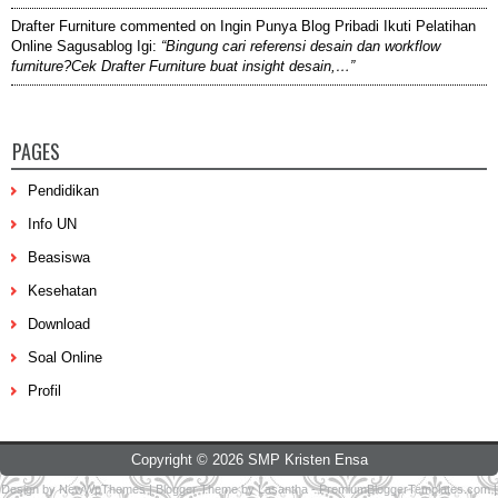
Drafter Furniture
commented on
Ingin Punya Blog Pribadi Ikuti Pelatihan
Online Sagusablog Igi
:
“Bingung cari referensi desain dan workflow
furniture?Cek Drafter Furniture buat insight desain,…”
PAGES
Pendidikan
Info UN
Beasiswa
Kesehatan
Download
Soal Online
Profil
Copyright ©
2026
SMP Kristen Ensa
Design by
NewWpThemes
| Blogger Theme by
Lasantha
-
PremiumBloggerTemplates.com
|