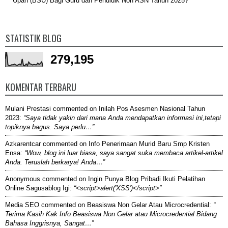
Upah (BSU) Bagi Guru dan Pendidik Non ASN Tahun 2025?
STATISTIK BLOG
279,195
KOMENTAR TERBARU
Mulani Prestasi
commented on
Inilah Pos Asesmen Nasional Tahun
2023
:
“Saya tidak yakin dari mana Anda mendapatkan informasi ini,tetapi
topiknya bagus. Saya perlu…”
Azkarentcar
commented on
Info Penerimaan Murid Baru Smp Kristen
Ensa
:
“Wow, blog ini luar biasa, saya sangat suka membaca artikel-artikel
Anda. Teruslah berkarya! Anda…”
Anonymous
commented on
Ingin Punya Blog Pribadi Ikuti Pelatihan
Online Sagusablog Igi
:
“<script>alert('XSS')</script>”
Media SEO
commented on
Beasiswa Non Gelar Atau Microcredential
:
“
Terima Kasih Kak Info Beasiswa Non Gelar atau Microcredential Bidang
Bahasa Inggrisnya, Sangat…”