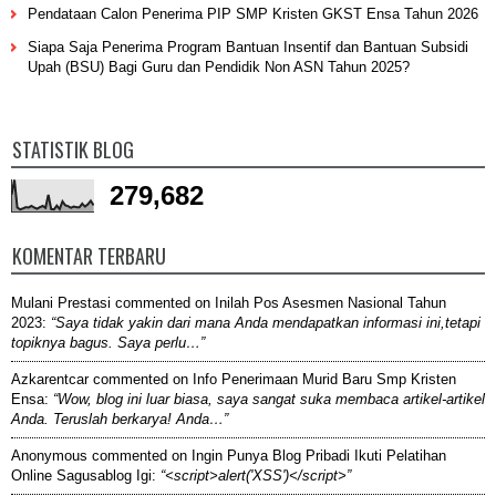
Pendataan Calon Penerima PIP SMP Kristen GKST Ensa Tahun 2026
Siapa Saja Penerima Program Bantuan Insentif dan Bantuan Subsidi
Upah (BSU) Bagi Guru dan Pendidik Non ASN Tahun 2025?
STATISTIK BLOG
279,682
KOMENTAR TERBARU
Mulani Prestasi
commented on
Inilah Pos Asesmen Nasional Tahun
2023
:
“Saya tidak yakin dari mana Anda mendapatkan informasi ini,tetapi
topiknya bagus. Saya perlu…”
Azkarentcar
commented on
Info Penerimaan Murid Baru Smp Kristen
Ensa
:
“Wow, blog ini luar biasa, saya sangat suka membaca artikel-artikel
Anda. Teruslah berkarya! Anda…”
Anonymous
commented on
Ingin Punya Blog Pribadi Ikuti Pelatihan
Online Sagusablog Igi
:
“<script>alert('XSS')</script>”