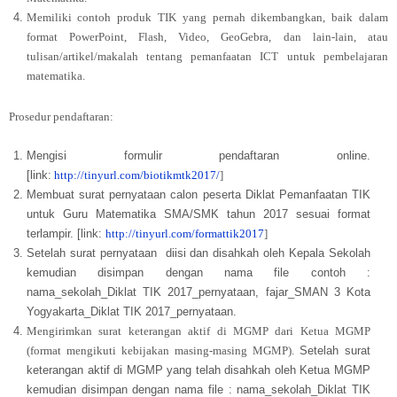
Memiliki contoh produk TIK yang pernah dikembangkan, baik dalam
format PowerPoint, Flash, Video, GeoGebra, dan lain-lain, atau
tulisan/artikel/makalah tentang pemanfaatan ICT untuk pembelajaran
matematika.
Prosedur pendaftaran:
Mengisi formulir pendaftaran online.
[link:
http://tinyurl.com/biotikmtk2017/
]
Membuat surat pernyataan calon peserta Diklat Pemanfaatan TIK
untuk Guru Matematika SMA/SMK tahun 2017 sesuai format
terlampir. [link:
http://tinyurl.com/formattik2017
]
Setelah surat pernyataan diisi dan disahkah oleh Kepala Sekolah
kemudian disimpan dengan nama file contoh :
nama_sekolah_Diklat TIK 2017_pernyataan, fajar_SMAN 3 Kota
Yogyakarta_Diklat TIK 2017_pernyataan.
Mengirimkan surat keterangan aktif di MGMP dari Ketua MGMP
(format mengikuti kebijakan masing-masing MGMP).
Setelah surat
keterangan aktif di MGMP yang telah disahkah oleh Ketua MGMP
kemudian disimpan dengan nama file : nama_sekolah_Diklat TIK