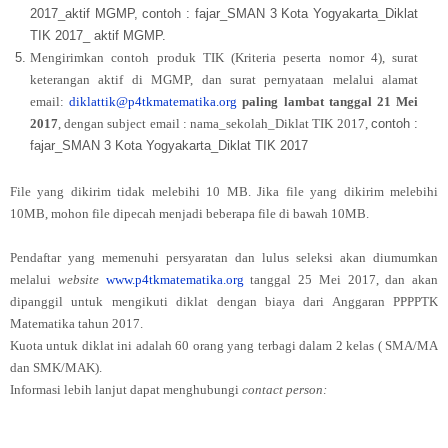
2017_aktif MGMP, contoh : fajar_SMAN 3 Kota Yogyakarta_Diklat
TIK 2017_ aktif MGMP.
Mengirimkan contoh produk TIK (Kriteria peserta nomor 4), surat
keterangan aktif di MGMP, dan surat pernyataan melalui alamat
email:
diklattik@p4tkmatematika.org
paling
lambat tanggal 21 Mei
2017
, dengan subject email : nama_sekolah_Diklat TIK 2017,
contoh :
fajar_SMAN 3 Kota Yogyakarta_Diklat TIK 2017
File yang dikirim tidak melebihi 10 MB. Jika file yang dikirim melebihi
10MB, mohon file dipecah menjadi beberapa file di bawah 10MB.
Pendaftar yang memenuhi persyaratan dan lulus seleksi akan diumumkan
melalui
website
www.p4tkmatematika.org
tanggal 25 Mei 2017, dan akan
dipanggil untuk mengikuti diklat dengan biaya dari Anggaran PPPPTK
Matematika tahun 2017.
Kuota untuk diklat ini adalah 60 orang yang terbagi dalam 2 kelas ( SMA/MA
dan SMK/MAK).
Informasi lebih lanjut dapat menghubungi
contact person: