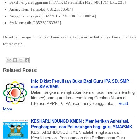
Seksi Penyelenggaraan PPPPTK Matematika [0274-881717 Ext. 231]
Anang Heni Tarmoko [08121553507]
Angga Kristiyajati [082220151236; 08112690094]
Sri Kurniasih [085228063363]
Demikian pengumuman ini kami sampaikan, atas perhatiannya kami ucapkan
terimakasih.
Related Posts:
Info Diklat Penulisan Buku Bagi Guru IPA SD, SMP,
dan SMA/SMK
Dalam rangka meningkatkan kemampuan menulis (writing
literacy) para guru dan mendukung Gerakan Nasional
Literasi, PPPPTK IPA akan menyelenggaraka…
Read
More
KESHARLINDUNGDIKMEN : Memberikan Apresiasi,
Penghargaan, dan Pelindungan bagi guru SMA/SMK
KESHARLINDUNGDIKMEN adalah singkatan dari
Kesejahteraan, Penghargaan dan Perlindungan Guru