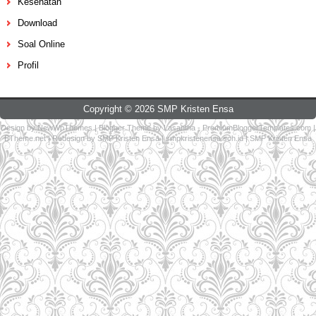
Kesehatan
Download
Soal Online
Profil
Copyright ©
2026
SMP Kristen Ensa
Design by
NewWpThemes
| Blogger Theme by
Lasantha
-
PremiumBloggerTemplates.com
|
BTheme.net
| Redesign by
SMP Kristen Ensa
|
smpkristenensa.sch.id
|
SMP Kristen Ensa