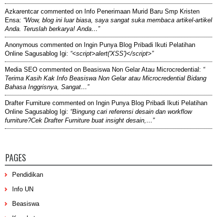
Azkarentcar
commented on
Info Penerimaan Murid Baru Smp Kristen
Ensa
:
“Wow, blog ini luar biasa, saya sangat suka membaca artikel-artikel
Anda. Teruslah berkarya! Anda…”
Anonymous
commented on
Ingin Punya Blog Pribadi Ikuti Pelatihan
Online Sagusablog Igi
:
“<script>alert('XSS')</script>”
Media SEO
commented on
Beasiswa Non Gelar Atau Microcredential
:
“
Terima Kasih Kak Info Beasiswa Non Gelar atau Microcredential Bidang
Bahasa Inggrisnya, Sangat…”
Drafter Furniture
commented on
Ingin Punya Blog Pribadi Ikuti Pelatihan
Online Sagusablog Igi
:
“Bingung cari referensi desain dan workflow
furniture?Cek Drafter Furniture buat insight desain,…”
PAGES
Pendidikan
Info UN
Beasiswa