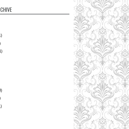
CHIVE
1)
)
1)
3)
)
)