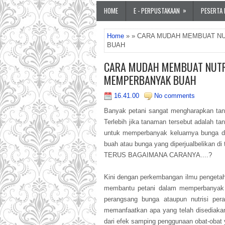
»
HOME
E - PERPUSTAKAAN
PESERTA 
Home
» » CARA MUDAH MEMBUAT N
BUAH
CARA MUDAH MEMBUAT NUTR
MEMPERBANYAK BUAH
16.41.00
No comments
Banyak petani sangat mengharapkan ta
Terlebih jika tanaman tersebut adalah t
untuk memperbanyak keluarnya bunga d
buah atau bunga yang diperjualbelikan d
TERUS BAGAIMANA CARANYA....?
Kini dengan perkembangan ilmu pengetahu
membantu petani dalam memperbanyak b
perangsang bunga ataupun nutrisi pe
memanfaatkan apa yang telah disediakan
dari efek samping penggunaan obat-obat 