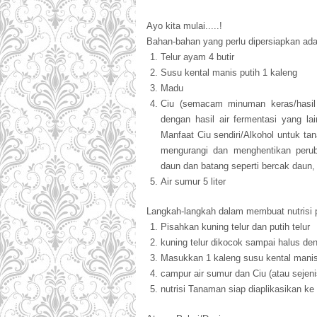
Ayo kita mulai.....!
Bahan-bahan yang perlu dipersiapkan ada
Telur ayam 4 butir
Susu kental manis putih 1 kaleng
Madu
Ciu (semacam minuman keras/hasil fe
dengan hasil air fermentasi yang lai
Manfaat Ciu sendiri/Alkohol untuk ta
mengurangi dan menghentikan peru
daun dan batang seperti bercak daun
Air sumur 5 liter
Langkah-langkah dalam membuat nutrisi 
Pisahkan kuning telur dan putih telur
kuning telur dikocok sampai halus d
Masukkan 1 kaleng susu kental mani
campur air sumur dan Ciu (atau sejen
nutrisi Tanaman siap diaplikasikan k