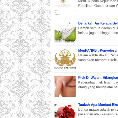
Merujuk pada Keputusan 
Pemilihan Gubernur dan W
Benarkah Air Kelapa Be
Hampir semua daerah di i
kelapa juga sehingga Ind
MenPANRB : Penyelesaia
Dalam waktu dekat, Pemer
yang akan mengatur kebi
Flek Di Wajah, Hilangka
Keberadaan flek hitam p
orang yang mengalami per
Taukah Apa Manfaat Ek
Bunga mawar adalah jenis
pasangan atau kekasih t