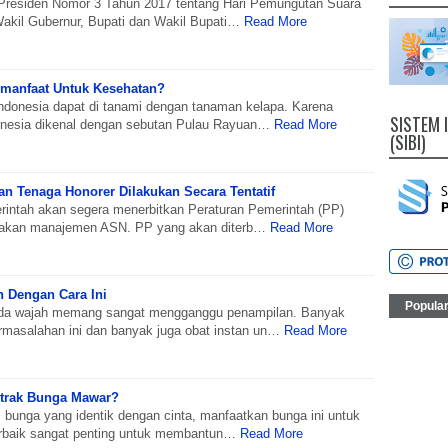
Presiden Nomor 3 Tahun 2017 tentang Hari Pemungutan Suara
akil Gubernur, Bupati dan Wakil Bupati…
Read More
rmanfaat Untuk Kesehatan?
ndonesia dapat di tanami dengan tanaman kelapa. Karena
SISTEM 
onesia dikenal dengan sebutan Pulau Rayuan…
Read More
(SIBI)
n Tenaga Honorer Dilakukan Secara Tentatif
intah akan segera menerbitkan Peraturan Pemerintah (PP)
jakan manajemen ASN. PP yang akan diterb…
Read More
n Dengan Cara Ini
Popula
ada wajah memang sangat mengganggu penampilan. Banyak
masalahan ini dan banyak juga obat instan un…
Read More
strak Bunga Mawar?
 bunga yang identik dengan cinta, manfaatkan bunga ini untuk
erbaik sangat penting untuk membantun…
Read More