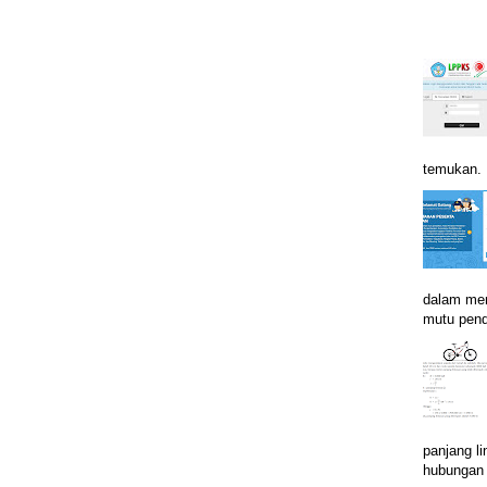
temukan. B
dalam men
mutu pend
panjang li
hubungan i