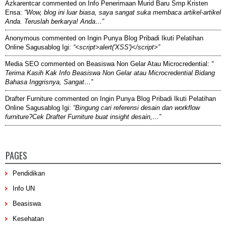
Azkarentcar
commented on
Info Penerimaan Murid Baru Smp Kristen
Ensa
:
“Wow, blog ini luar biasa, saya sangat suka membaca artikel-artikel
Anda. Teruslah berkarya! Anda…”
Anonymous
commented on
Ingin Punya Blog Pribadi Ikuti Pelatihan
Online Sagusablog Igi
:
“<script>alert('XSS')</script>”
Media SEO
commented on
Beasiswa Non Gelar Atau Microcredential
:
“
Terima Kasih Kak Info Beasiswa Non Gelar atau Microcredential Bidang
Bahasa Inggrisnya, Sangat…”
Drafter Furniture
commented on
Ingin Punya Blog Pribadi Ikuti Pelatihan
Online Sagusablog Igi
:
“Bingung cari referensi desain dan workflow
furniture?Cek Drafter Furniture buat insight desain,…”
PAGES
Pendidikan
Info UN
Beasiswa
Kesehatan