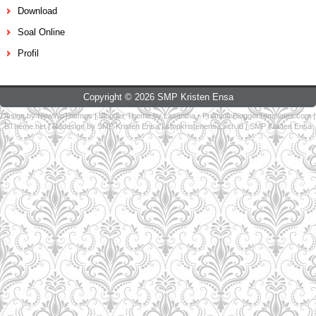
Download
Soal Online
Profil
Copyright ©
2026
SMP Kristen Ensa
Design by
NewWpThemes
| Blogger Theme by
Lasantha
-
PremiumBloggerTemplates.com
|
BTheme.net
| Redesign by
SMP Kristen Ensa
|
smpkristenensa.sch.id
|
SMP Kristen Ensa