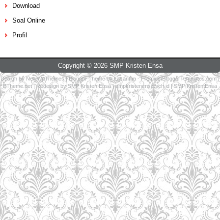
Download
Soal Online
Profil
Copyright ©
2026
SMP Kristen Ensa
Design by
NewWpThemes
| Blogger Theme by
Lasantha
-
PremiumBloggerTemplates.com
|
BTheme.net
| Redesign by
SMP Kristen Ensa
|
smpkristenensa.sch.id
|
SMP Kristen Ensa