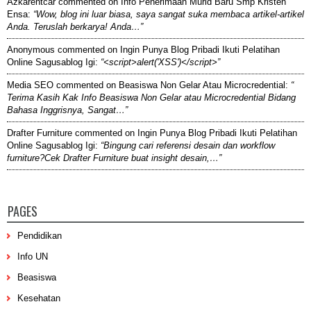
Azkarentcar
commented on
Info Penerimaan Murid Baru Smp Kristen
Ensa
:
“Wow, blog ini luar biasa, saya sangat suka membaca artikel-artikel
Anda. Teruslah berkarya! Anda…”
Anonymous
commented on
Ingin Punya Blog Pribadi Ikuti Pelatihan
Online Sagusablog Igi
:
“<script>alert('XSS')</script>”
Media SEO
commented on
Beasiswa Non Gelar Atau Microcredential
:
“
Terima Kasih Kak Info Beasiswa Non Gelar atau Microcredential Bidang
Bahasa Inggrisnya, Sangat…”
Drafter Furniture
commented on
Ingin Punya Blog Pribadi Ikuti Pelatihan
Online Sagusablog Igi
:
“Bingung cari referensi desain dan workflow
furniture?Cek Drafter Furniture buat insight desain,…”
PAGES
Pendidikan
Info UN
Beasiswa
Kesehatan