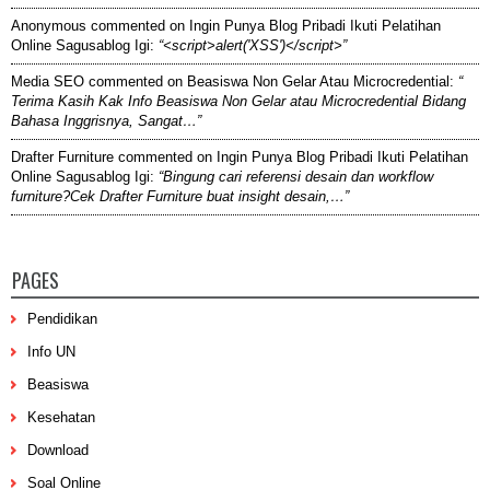
Anonymous
commented on
Ingin Punya Blog Pribadi Ikuti Pelatihan
Online Sagusablog Igi
:
“<script>alert('XSS')</script>”
Media SEO
commented on
Beasiswa Non Gelar Atau Microcredential
:
“
Terima Kasih Kak Info Beasiswa Non Gelar atau Microcredential Bidang
Bahasa Inggrisnya, Sangat…”
Drafter Furniture
commented on
Ingin Punya Blog Pribadi Ikuti Pelatihan
Online Sagusablog Igi
:
“Bingung cari referensi desain dan workflow
furniture?Cek Drafter Furniture buat insight desain,…”
PAGES
Pendidikan
Info UN
Beasiswa
Kesehatan
Download
Soal Online