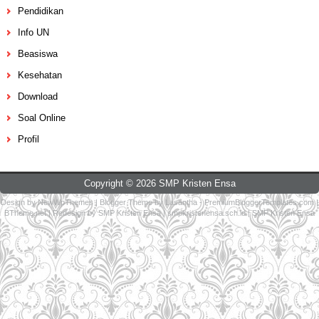
Pendidikan
Info UN
Beasiswa
Kesehatan
Download
Soal Online
Profil
Copyright ©
2026
SMP Kristen Ensa
Design by
NewWpThemes
| Blogger Theme by
Lasantha
-
PremiumBloggerTemplates.com
|
BTheme.net
| Redesign by
SMP Kristen Ensa
|
smpkristenensa.sch.id
|
SMP Kristen Ensa