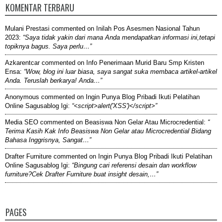
KOMENTAR TERBARU
Mulani Prestasi
commented on
Inilah Pos Asesmen Nasional Tahun
2023
:
“Saya tidak yakin dari mana Anda mendapatkan informasi ini,tetapi
topiknya bagus. Saya perlu…”
Azkarentcar
commented on
Info Penerimaan Murid Baru Smp Kristen
Ensa
:
“Wow, blog ini luar biasa, saya sangat suka membaca artikel-artikel
Anda. Teruslah berkarya! Anda…”
Anonymous
commented on
Ingin Punya Blog Pribadi Ikuti Pelatihan
Online Sagusablog Igi
:
“<script>alert('XSS')</script>”
Media SEO
commented on
Beasiswa Non Gelar Atau Microcredential
:
“
Terima Kasih Kak Info Beasiswa Non Gelar atau Microcredential Bidang
Bahasa Inggrisnya, Sangat…”
Drafter Furniture
commented on
Ingin Punya Blog Pribadi Ikuti Pelatihan
Online Sagusablog Igi
:
“Bingung cari referensi desain dan workflow
furniture?Cek Drafter Furniture buat insight desain,…”
PAGES