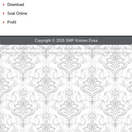
Download
Soal Online
Profil
Copyright ©
2026
SMP Kristen Ensa
Design by
NewWpThemes
| Blogger Theme by
Lasantha
-
PremiumBloggerTemplates.com
|
BTheme.net
| Redesign by
SMP Kristen Ensa
|
smpkristenensa.sch.id
|
SMP Kristen Ensa