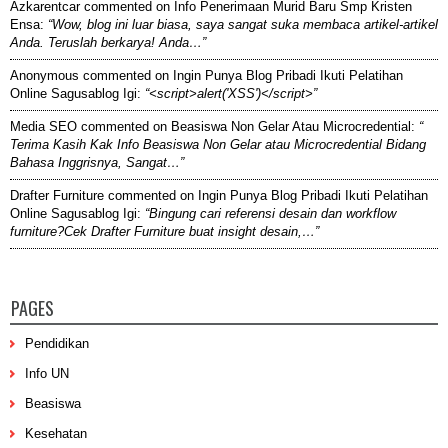
Azkarentcar
commented on
Info Penerimaan Murid Baru Smp Kristen
Ensa
:
“Wow, blog ini luar biasa, saya sangat suka membaca artikel-artikel
Anda. Teruslah berkarya! Anda…”
Anonymous
commented on
Ingin Punya Blog Pribadi Ikuti Pelatihan
Online Sagusablog Igi
:
“<script>alert('XSS')</script>”
Media SEO
commented on
Beasiswa Non Gelar Atau Microcredential
:
“
Terima Kasih Kak Info Beasiswa Non Gelar atau Microcredential Bidang
Bahasa Inggrisnya, Sangat…”
Drafter Furniture
commented on
Ingin Punya Blog Pribadi Ikuti Pelatihan
Online Sagusablog Igi
:
“Bingung cari referensi desain dan workflow
furniture?Cek Drafter Furniture buat insight desain,…”
PAGES
Pendidikan
Info UN
Beasiswa
Kesehatan