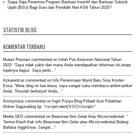
Siapa Saja Penerima Program Bantuan Insentif dan Bantuan Subsidi
Upah (BSU) Bagi Guru dan Pendidik Non ASN Tahun 2025?
STATISTIK BLOG
KOMENTAR TERBARU
Mulani Prestasi
commented on
Inilah Pos Asesmen Nasional Tahun
2023
:
“Saya tidak yakin dari mana Anda mendapatkan informasi ini,tetapi
topiknya bagus. Saya perlu…”
Azkarentcar
commented on
Info Penerimaan Murid Baru Smp Kristen
Ensa
:
“Wow, blog ini luar biasa, saya sangat suka membaca artikel-artikel
Anda. Teruslah berkarya! Anda…”
Anonymous
commented on
Ingin Punya Blog Pribadi Ikuti Pelatihan
Online Sagusablog Igi
:
“<script>alert('XSS')</script>”
Media SEO
commented on
Beasiswa Non Gelar Atau Microcredential
:
“
Terima Kasih Kak Info Beasiswa Non Gelar atau Microcredential Bidang
Bahasa Inggrisnya, Sangat…”