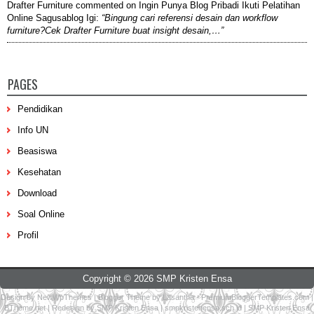
Drafter Furniture
commented on
Ingin Punya Blog Pribadi Ikuti Pelatihan
Online Sagusablog Igi
:
“Bingung cari referensi desain dan workflow
furniture?Cek Drafter Furniture buat insight desain,…”
PAGES
Pendidikan
Info UN
Beasiswa
Kesehatan
Download
Soal Online
Profil
Copyright ©
2026
SMP Kristen Ensa
Design by
NewWpThemes
| Blogger Theme by
Lasantha
-
PremiumBloggerTemplates.com
|
BTheme.net
| Redesign by
SMP Kristen Ensa
|
smpkristenensa.sch.id
|
SMP Kristen Ensa