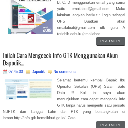
B, C, D menggunakan email yang sama
yaitu emailabcd@gmail.com Maka
lakukan langkah berikut : Login sebagai
OPS Buatkan akun
emailabcd@gmail.com utk guru A
terlebih dahulu (emailabcd...
READ MORE
Inilah Cara Mengecek Info GTK Menggunakan Akun
Dapodik...
07.45.00
Dapodik
No comments
Selamat bertemu kembali Bapak Ibu
Operator Sekolah (OPS) Salam Satu
Data.....!!! Kali ini saya akan
menunjukkan cara cepat mengecek Info
GTK tanpa harus mengentri satu persatu
NUPTK dan Tanggal Lahir dari PTK yang bersangkutan di
laman http://info.gtk.kemdikbud.go.id/. Cara...
READ MORE