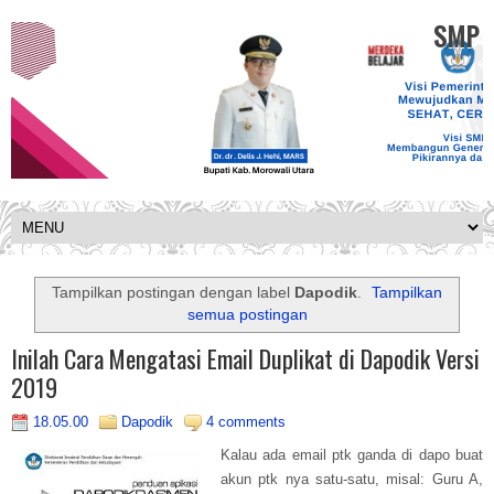
SMP K
Tampilkan postingan dengan label
Dapodik
.
Tampilkan
semua postingan
Inilah Cara Mengatasi Email Duplikat di Dapodik Versi
2019
18.05.00
Dapodik
4 comments
Kalau ada email ptk ganda di dapo buat
akun ptk nya satu-satu, misal: Guru A,