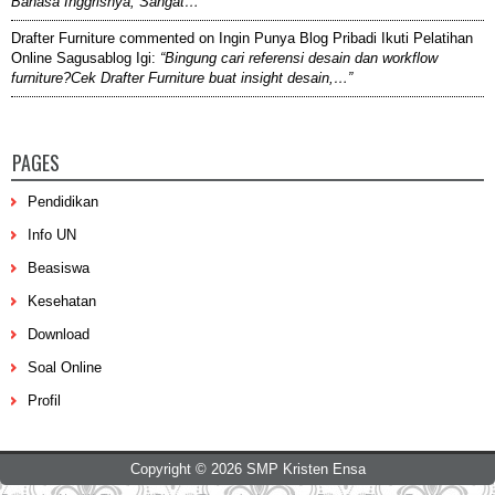
Bahasa Inggrisnya, Sangat…”
Drafter Furniture
commented on
Ingin Punya Blog Pribadi Ikuti Pelatihan
Online Sagusablog Igi
:
“Bingung cari referensi desain dan workflow
furniture?Cek Drafter Furniture buat insight desain,…”
PAGES
Pendidikan
Info UN
Beasiswa
Kesehatan
Download
Soal Online
Profil
Copyright ©
2026
SMP Kristen Ensa