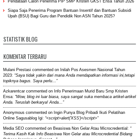
Pendataan Calon Penerima PIP SMP Kristen GKST Ensa Tahun 2026
Siapa Saja Penerima Program Bantuan Insentif dan Bantuan Subsidi
Upah (BSU) Bagi Guru dan Pendidik Non ASN Tahun 2025?
STATISTIK BLOG
KOMENTAR TERBARU
Mulani Prestasi
commented on
Inilah Pos Asesmen Nasional Tahun
2023
:
“Saya tidak yakin dari mana Anda mendapatkan informasi ini,tetapi
topiknya bagus. Saya perlu…”
Azkarentcar
commented on
Info Penerimaan Murid Baru Smp Kristen
Ensa
:
“Wow, blog ini luar biasa, saya sangat suka membaca artikel-artikel
Anda. Teruslah berkarya! Anda…”
Anonymous
commented on
Ingin Punya Blog Pribadi Ikuti Pelatihan
Online Sagusablog Igi
:
“<script>alert('XSS')</script>”
Media SEO
commented on
Beasiswa Non Gelar Atau Microcredential
:
“
Terima Kasih Kak Info Beasiswa Non Gelar atau Microcredential Bidang