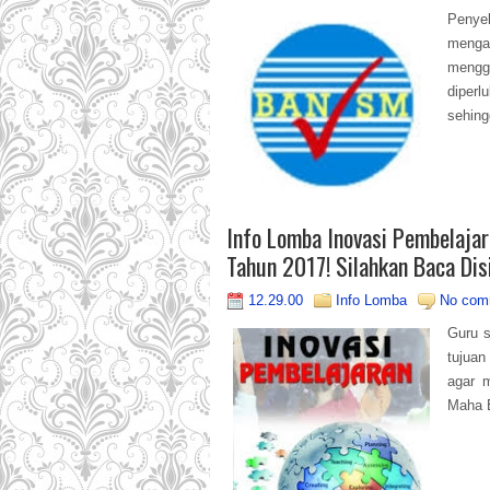
Penye
menga
mengg
diper
sehing
Info Lomba Inovasi Pembelaja
Tahun 2017! Silahkan Baca Dis
12.29.00
Info Lomba
No com
Guru s
tujuan
agar 
Maha E