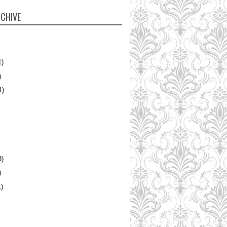
CHIVE
1)
)
1)
3)
)
)