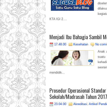
disel
dilaks
kegia
KTA IGI 2....
Menjadi Ibu Bahagia Sambil Me
17.48.00
Kesehatan
No com
Anak 
suatu
kehad
seora
mendidik...
Prosedur Operasional Standar
Sekolah/Madrasah Tahun 201
23.04.00
Akreditasi
,
Artikel Pendi