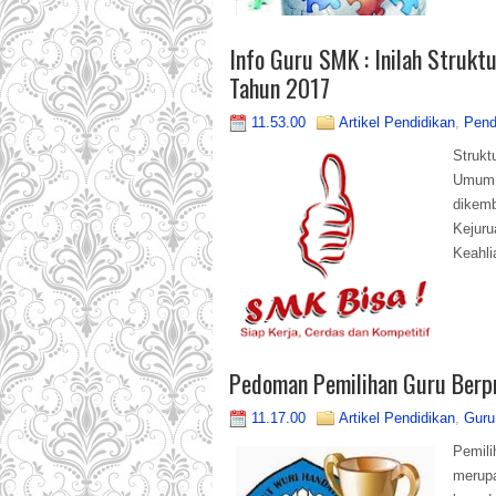
Info Guru SMK : Inilah Struk
Tahun 2017
11.53.00
Artikel Pendidikan
,
Pend
Struk
Umum y
dikem
Kejur
Keahlia
Pedoman Pemilihan Guru Berp
11.17.00
Artikel Pendidikan
,
Guru
Pemil
merup