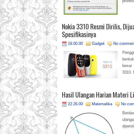
profes
Nokia 3310 Resmi Dirilis, Diju
Spesifikasinya
19.00.00
Gadget
No commen
Penggu
bentuk
besar
3310. 
Hasil Ulangan Harian Materi 
22.26.00
Matematika
No co
Berdas
ulanga
diper
..