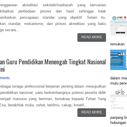
lenggaraan akreditasi sekolah/madrasah yang bervariasi
kibatkan perbedaan proses dan hasil sehingga tidak
ambarkan pencapaian standar yang objektif. Selain itu,
lukan standar, mekanisme, dan proses akreditasi yang baku
ga secara...
READ MORE
temukan. B
ran Guru Pendidikan Menengah Tingkat Nasional
ini
ments
dalam men
mutu pend
ebagai tenaga professional berperan penting dalam mewujudkan
 pendidikan nasional, yaitu berkembangnya potensi peserta didik
menjadi manusia yang beriman, bertakwa kepada Tuhan Yang
sa, berakhlak mulia, sehat, berilmu, cakap, kreatif,...
READ MORE
panjang li
hubungan i