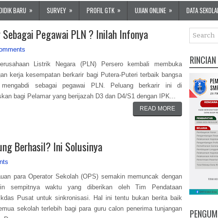
»
»
»
»
DIDIK BARU
SURVEY
PROFIL GTK
UJIAN ONLINE
DATA SEKOLA
r Sebagai Pegawai PLN ? Inilah Infonya
comments
RINCIAN
erusahaan Listrik Negara (PLN) Persero kembali membuka
an kerja kesempatan berkarir bagi Putera-Puteri terbaik bangsa
 mengabdi sebagai pegawai PLN. Peluang berkarir ini di
kan bagi Pelamar yang berijazah D3 dan D4/S1 dengan IPK...
READ MORE
ung Berhasil? Ini Solusinya
nts
auan para Operator Sekolah (OPS) semakin memuncak dengan
in sempitnya waktu yang diberikan oleh Tim Pendataan
kdas Pusat untuk sinkronisasi. Hal ini tentu bukan berita baik
emua sekolah terlebih bagi para guru calon penerima tunjangan
PENGUM