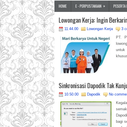
»
HOME
E - PERPUSTAKAAN
PESERTA 
Lowongan Kerja: Ingin Berkari
11.44.00
Lowongan Kerja
3 
PT. P
lowong
untuk
khusus
Sinkronisasi Dapodik Tak Kunj
10.50.00
Dapodik
No comme
Kegal
semak
Dapodi
bagi s