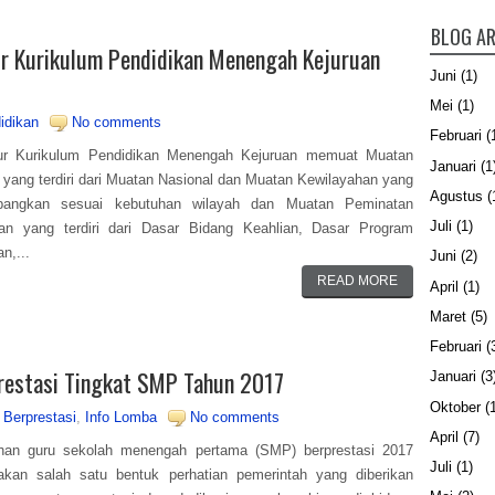
BLOG AR
tur Kurikulum Pendidikan Menengah Kejuruan
Juni
(1)
Mei
(1)
idikan
No comments
Februari
(
tur Kurikulum Pendidikan Menengah Kejuruan memuat Muatan
Januari
(1
ang terdiri dari Muatan Nasional dan Muatan Kewilayahan yang
Agustus
(
bangkan sesuai kebutuhan wilayah dan Muatan Peminatan
Juli
(1)
uan yang terdiri dari Dasar Bidang Keahlian, Dasar Program
n,...
Juni
(2)
READ MORE
April
(1)
Maret
(5)
Februari
(
restasi Tingkat SMP Tahun 2017
Januari
(3
Oktober
(1
 Berprestasi
,
Info Lomba
No comments
April
(7)
ihan guru sekolah menengah pertama (SMP) berprestasi 2017
Juli
(1)
akan salah satu bentuk perhatian pemerintah yang diberikan