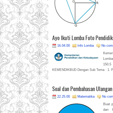
Ayo Ikuti Lomba Foto Pendid
16.04.00
Info Lomba
No com
Kemen
Lomba
150,5
KEMENDIKBUD Dengan Sub Tema : 1. Pen
Soal dan Pembahasan Ulangan 
22.25.00
Matematika
No co
Buat p
dan P