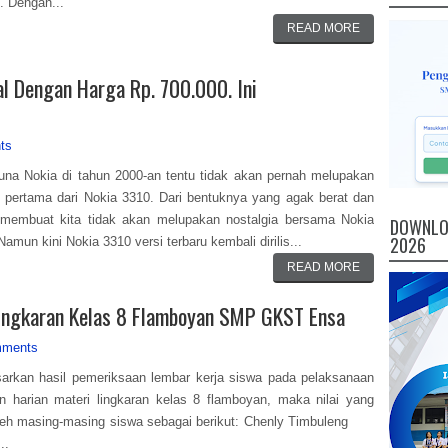
i. Dengan...
READ MORE
al Dengan Harga Rp. 700.000. Ini
ts
na Nokia di tahun 2000-an tentu tidak akan pernah melupakan
 pertama dari Nokia 3310. Dari bentuknya yang agak berat dan
 membuat kita tidak akan melupakan nostalgia bersama Nokia
DOWNLOA
2026
Namun kini Nokia 3310 versi terbaru kembali dirilis...
READ MORE
Lingkaran Kelas 8 Flamboyan SMP GKST Ensa
mments
arkan hasil pemeriksaan lembar kerja siswa pada pelaksanaan
n harian materi lingkaran kelas 8 flamboyan, maka nilai yang
oleh masing-masing siswa sebagai berikut: Chenly Timbuleng
.