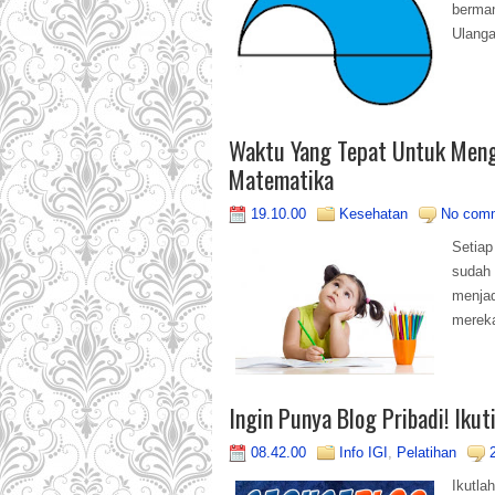
berman
Ulanga
Waktu Yang Tepat Untuk Meng
Matematika
19.10.00
Kesehatan
No com
Setiap
sudah
menjad
mereka
Ingin Punya Blog Pribadi! Iku
08.42.00
Info IGI
,
Pelatihan
Ikutl