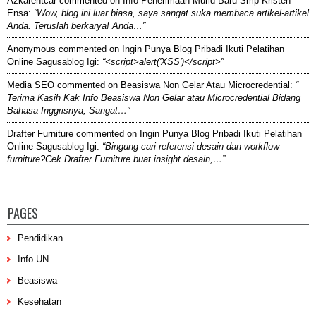
Azkarentcar
commented on
Info Penerimaan Murid Baru Smp Kristen
Ensa
:
“Wow, blog ini luar biasa, saya sangat suka membaca artikel-artikel
Anda. Teruslah berkarya! Anda…”
Anonymous
commented on
Ingin Punya Blog Pribadi Ikuti Pelatihan
Online Sagusablog Igi
:
“<script>alert('XSS')</script>”
Media SEO
commented on
Beasiswa Non Gelar Atau Microcredential
:
“
Terima Kasih Kak Info Beasiswa Non Gelar atau Microcredential Bidang
Bahasa Inggrisnya, Sangat…”
Drafter Furniture
commented on
Ingin Punya Blog Pribadi Ikuti Pelatihan
Online Sagusablog Igi
:
“Bingung cari referensi desain dan workflow
furniture?Cek Drafter Furniture buat insight desain,…”
PAGES
Pendidikan
Info UN
Beasiswa
Kesehatan