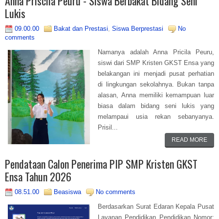
Anna Priscila Peuru - Siswa Berbakat Bidang Seni
Lukis
09.00.00
Bakat dan Prestasi
,
Siswa Berprestasi
No
comments
Namanya adalah Anna Pricila Peuru,
siswi dari SMP Kristen GKST Ensa yang
belakangan ini menjadi pusat perhatian
di lingkungan sekolahnya. Bukan tanpa
alasan, Anna memiliki kemampuan luar
biasa dalam bidang seni lukis yang
melampaui usia rekan sebanyanya.
Prisil...
READ MORE
Pendataan Calon Penerima PIP SMP Kristen GKST
Ensa Tahun 2026
08.51.00
Beasiswa
No comments
Berdasarkan Surat Edaran Kepala Pusat
Layanan Pendidikan Pendidikan Nomor: