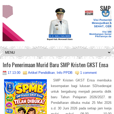
SMP K
Info Penerimaan Murid Baru SMP Kristen GKST Ensa
17.13.00
Artikel Pendidikan
,
Info PPDB
1 comment
SMP Kristen GKST Ensa membuka
kesempatan bagi lulusan SD/sederajat
untuk bergabung menjadi peserta didik
baru Tahun Pelajaran 2026/2027.📅
Pendaftaran dibuka mulai 25 Mei 2026
s.d. 30 Juni 2026 pada setiap jam kerja
mulai pukul 08.00 - 10.00