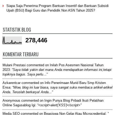
Siapa Saja Penerima Program Bantuan Insentif dan Bantuan Subsidi
Upah (BSU) Bagi Guru dan Pendidik Non ASN Tahun 2025?
STATISTIK BLOG
278,446
KOMENTAR TERBARU
Mulani Prestasi
commented on
Inilah Pos Asesmen Nasional Tahun
2023
:
“Saya tidak yakin dari mana Anda mendapatkan informasi ini,tetapi
topiknya bagus. Saya perlu…”
Azkarentcar
commented on
Info Penerimaan Murid Baru Smp Kristen
Ensa
:
“Wow, blog ini luar biasa, saya sangat suka membaca artikel-artikel
Anda. Teruslah berkarya! Anda…”
Anonymous
commented on
Ingin Punya Blog Pribadi Ikuti Pelatihan
Online Sagusablog Igi
:
“<script>alert('XSS')</script>”
Media SEO
commented on
Beasiswa Non Gelar Atau Microcredential
:
“