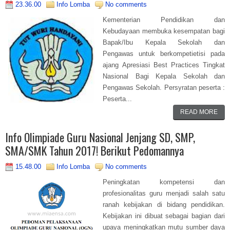
23.36.00
Info Lomba
No comments
Kementerian Pendidikan dan
Kebudayaan membuka kesempatan bagi
Bapak/Ibu Kepala Sekolah dan
Pengawas untuk berkompetietisi pada
ajang Apresiasi Best Practices Tingkat
Nasional Bagi Kepala Sekolah dan
Pengawas Sekolah. Persyratan peserta :
Peserta...
READ MORE
Info Olimpiade Guru Nasional Jenjang SD, SMP,
SMA/SMK Tahun 2017! Berikut Pedomannya
15.48.00
Info Lomba
No comments
Peningkatan kompetensi dan
profesionalitas guru menjadi salah satu
ranah kebijakan di bidang pendidikan.
Kebijakan ini dibuat sebagai bagian dari
upaya meningkatkan mutu sumber daya