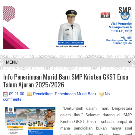
SMP K
Info Penerimaan Murid Baru SMP Kristen GKST Ensa
Tahun Ajaran 2025/2026
09.21.00
Pendidikan
,
Penerimaan Murid Baru
No
comments
“Bertumbuh dalam Iman, Berprestasi
dalam Ilmu” Selamat datang di SMP
Kristen GKST Ensa – sebuah tempat di
mana pendidikan bukan hanya soal
angka dan nilai, tetapi juga soal