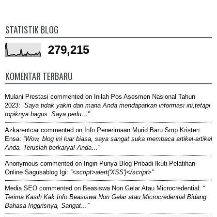
STATISTIK BLOG
279,215
KOMENTAR TERBARU
Mulani Prestasi
commented on
Inilah Pos Asesmen Nasional Tahun
2023
:
“Saya tidak yakin dari mana Anda mendapatkan informasi ini,tetapi
topiknya bagus. Saya perlu…”
Azkarentcar
commented on
Info Penerimaan Murid Baru Smp Kristen
Ensa
:
“Wow, blog ini luar biasa, saya sangat suka membaca artikel-artikel
Anda. Teruslah berkarya! Anda…”
Anonymous
commented on
Ingin Punya Blog Pribadi Ikuti Pelatihan
Online Sagusablog Igi
:
“<script>alert('XSS')</script>”
Media SEO
commented on
Beasiswa Non Gelar Atau Microcredential
:
“
Terima Kasih Kak Info Beasiswa Non Gelar atau Microcredential Bidang
Bahasa Inggrisnya, Sangat…”