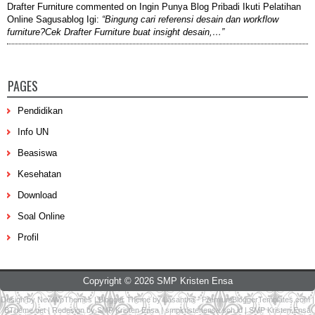
Drafter Furniture
commented on
Ingin Punya Blog Pribadi Ikuti Pelatihan
Online Sagusablog Igi
:
“Bingung cari referensi desain dan workflow
furniture?Cek Drafter Furniture buat insight desain,…”
PAGES
Pendidikan
Info UN
Beasiswa
Kesehatan
Download
Soal Online
Profil
Copyright ©
2026
SMP Kristen Ensa
Design by
NewWpThemes
| Blogger Theme by
Lasantha
-
PremiumBloggerTemplates.com
|
BTheme.net
| Redesign by
SMP Kristen Ensa
|
smpkristenensa.sch.id
|
SMP Kristen Ensa