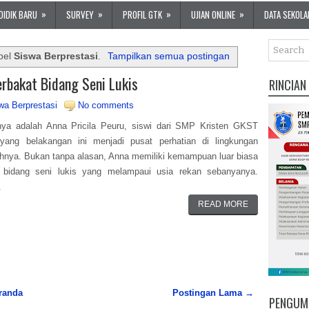
»
»
»
»
DIDIK BARU
SURVEY
PROFIL GTK
UJIAN ONLINE
DATA SEKOLA
bel
Siswa Berprestasi
.
Tampilkan semua postingan
erbakat Bidang Seni Lukis
RINCIAN
wa Berprestasi
No comments
ya adalah Anna Pricila Peuru, siswi dari SMP Kristen GKST
yang belakangan ini menjadi pusat perhatian di lingkungan
hnya. Bukan tanpa alasan, Anna memiliki kemampuan luar biasa
 bidang seni lukis yang melampaui usia rekan sebanyanya.
.
READ MORE
randa
Postingan Lama →
PENGUM