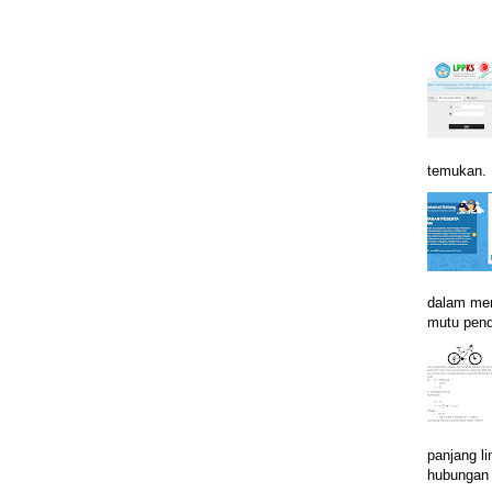
temukan. B
dalam men
mutu pend
panjang li
hubungan i