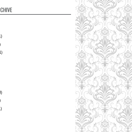
CHIVE
1)
)
1)
3)
)
)