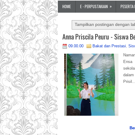
»
HOME
E - PERPUSTAKAAN
PESERTA 
Tampilkan postingan dengan la
Anna Priscila Peuru - Siswa B
09.00.00
Bakat dan Prestasi
,
Sis
Naman
Ensa 
sekola
dalam
Prisil..
Be