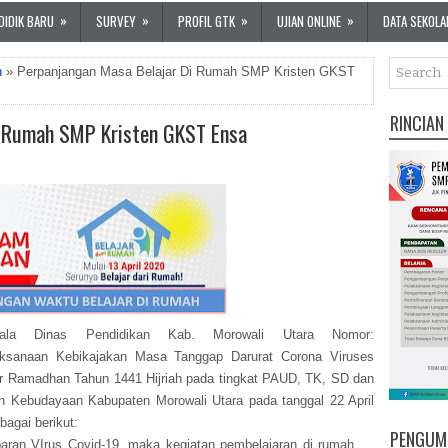
»
»
»
»
DIDIK BARU
SURVEY
PROFIL GTK
UJIAN ONLINE
DATA SEKOLA
n
» Perpanjangan Masa Belajar Di Rumah SMP Kristen GKST
RINCIAN
i Rumah SMP Kristen GKST Ensa
epala Dinas Pendidikan Kab. Morowali Utara Nomor:
laksanaan Kebikajakan Masa Tanggap Darurat Corona Viruses
r Ramadhan Tahun 1441 Hijriah pada tingkat PAUD, TK, SD dan
n Kebudayaan Kabupaten Morowali Utara pada tanggal 22 April
agai berikut:
PENGUM
aran VIrus Covid-19, maka kegiatan pembelajaran di rumah