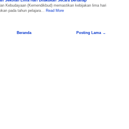
n Sekolah Lima Hari Dilakukan Secara Bertahap
dan Kebudayaan (Kemendikbud) memastikan kebijakan lima hari
apkan pada tahun pelajara…
Read More
Beranda
Posting Lama →