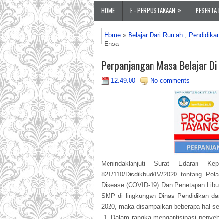
»
HOME
E - PERPUSTAKAAN
PESERTA 
Home
»
Belajar Dari Rumah
,
Pendidika
Ensa
Perpanjangan Masa Belajar D
12.49.00
No comments
Menindaklanjuti Surat Edaran K
821/110/Disdikbud/IV/2020 tentang Pe
Disease (COVID-19) Dan Penetapan Libu
SMP di lingkungan Dinas Pendidikan da
2020, maka disampaikan beberapa hal seb
Dalam rangka mengantisipasi penyeb