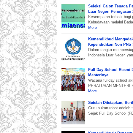
Seleksi Calon Tenaga Pe
Luar Negeri Penugasan 
Kesempatan terbaik bagi 
Kebudayaan melalui Bad
More
Kemendikbud Mengadaka
Kependidikan Non PNS 
Dalam rangka mempersiap
Indonesia Luar Negeri y
Full Day School Resmi D
Menterinya
Wacana fullday school ak
PERATURAN MENTERI 
More
Setelah Ditetapkan, Ber
Guru bukan robot adalah t
Sejak Full Day School (