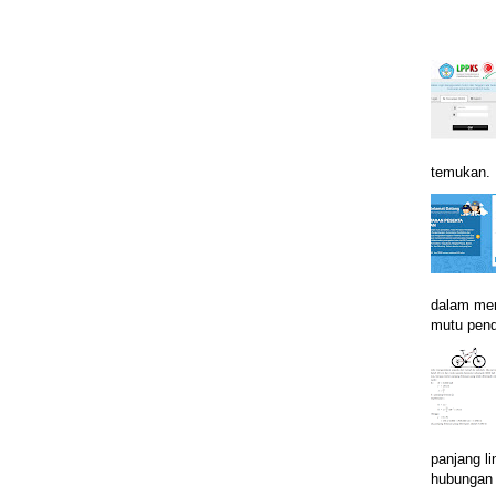
temukan. B
dalam men
mutu pend
panjang li
hubungan i