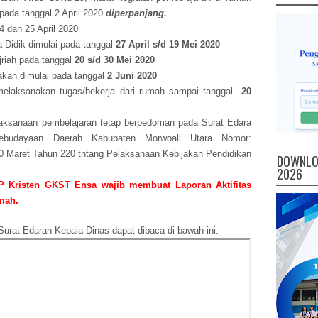
 pada tanggal 2 April 2020
d
iperpanjang.
4 dan 25 April 2020
a Didik dimulai pada tanggal
27 April s/d 19 Mei 2020
ijriah pada tanggal
20 s/d 30 Mei 2020
 akan dimulai pada tanggal
2 Juni 2020
melaksanakan tugas/bekerja dari rumah sampai tanggal
20
elaksanaan pembelajaran tetap berpedoman pada Surat Edara
ebudayaan Daerah Kabupaten Morwoali Utara Nomor:
30 Maret Tahun 220 tntang Pelaksanaan Kebijakan Pendidikan
DOWNLOA
2026
 Kristen GKST Ensa wajib membuat Laporan Aktifitas
mah.
Surat Edaran Kepala Dinas dapat dibaca di bawah ini: