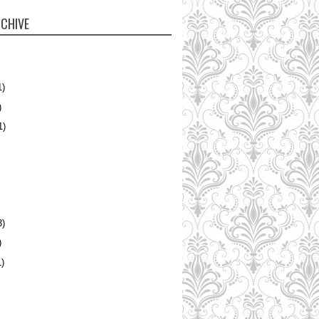
CHIVE
1)
)
1)
3)
)
)