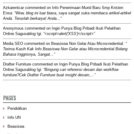
Azkarentcar
commented on
Info Penerimaan Murid Baru Smp Kristen
Ensa
:
“Wow, blog ini luar biasa, saya sangat suka membaca artikel-artikel
Anda. Teruslah berkarya! Anda…”
Anonymous
commented on
Ingin Punya Blog Pribadi Ikuti Pelatihan
Online Sagusablog Igi
:
“<script>alert('XSS')</script>”
Media SEO
commented on
Beasiswa Non Gelar Atau Microcredential
:
“
Terima Kasih Kak Info Beasiswa Non Gelar atau Microcredential Bidang
Bahasa Inggrisnya, Sangat…”
Drafter Furniture
commented on
Ingin Punya Blog Pribadi Ikuti Pelatihan
Online Sagusablog Igi
:
“Bingung cari referensi desain dan workflow
furniture?Cek Drafter Furniture buat insight desain,…”
PAGES
Pendidikan
Info UN
Beasiswa