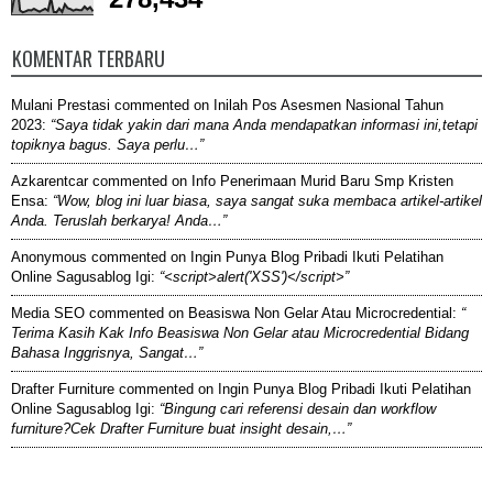
KOMENTAR TERBARU
Mulani Prestasi
commented on
Inilah Pos Asesmen Nasional Tahun
2023
:
“Saya tidak yakin dari mana Anda mendapatkan informasi ini,tetapi
topiknya bagus. Saya perlu…”
Azkarentcar
commented on
Info Penerimaan Murid Baru Smp Kristen
Ensa
:
“Wow, blog ini luar biasa, saya sangat suka membaca artikel-artikel
Anda. Teruslah berkarya! Anda…”
Anonymous
commented on
Ingin Punya Blog Pribadi Ikuti Pelatihan
Online Sagusablog Igi
:
“<script>alert('XSS')</script>”
Media SEO
commented on
Beasiswa Non Gelar Atau Microcredential
:
“
Terima Kasih Kak Info Beasiswa Non Gelar atau Microcredential Bidang
Bahasa Inggrisnya, Sangat…”
Drafter Furniture
commented on
Ingin Punya Blog Pribadi Ikuti Pelatihan
Online Sagusablog Igi
:
“Bingung cari referensi desain dan workflow
furniture?Cek Drafter Furniture buat insight desain,…”