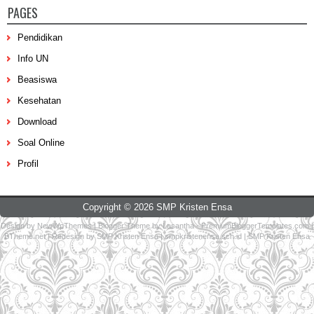
PAGES
Pendidikan
Info UN
Beasiswa
Kesehatan
Download
Soal Online
Profil
Copyright ©
2026
SMP Kristen Ensa
Design by
NewWpThemes
| Blogger Theme by
Lasantha
-
PremiumBloggerTemplates.com
|
BTheme.net
| Redesign by
SMP Kristen Ensa
|
smpkristenensa.sch.id
|
SMP Kristen Ensa