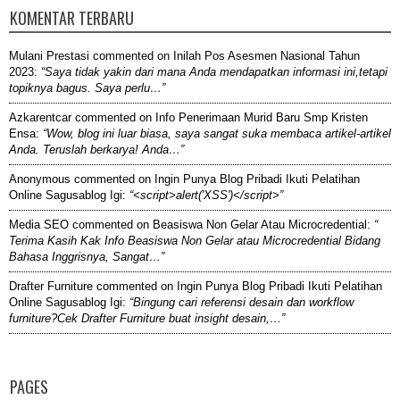
KOMENTAR TERBARU
Mulani Prestasi
commented on
Inilah Pos Asesmen Nasional Tahun
2023
:
“Saya tidak yakin dari mana Anda mendapatkan informasi ini,tetapi
topiknya bagus. Saya perlu…”
Azkarentcar
commented on
Info Penerimaan Murid Baru Smp Kristen
Ensa
:
“Wow, blog ini luar biasa, saya sangat suka membaca artikel-artikel
Anda. Teruslah berkarya! Anda…”
Anonymous
commented on
Ingin Punya Blog Pribadi Ikuti Pelatihan
Online Sagusablog Igi
:
“<script>alert('XSS')</script>”
Media SEO
commented on
Beasiswa Non Gelar Atau Microcredential
:
“
Terima Kasih Kak Info Beasiswa Non Gelar atau Microcredential Bidang
Bahasa Inggrisnya, Sangat…”
Drafter Furniture
commented on
Ingin Punya Blog Pribadi Ikuti Pelatihan
Online Sagusablog Igi
:
“Bingung cari referensi desain dan workflow
furniture?Cek Drafter Furniture buat insight desain,…”
PAGES