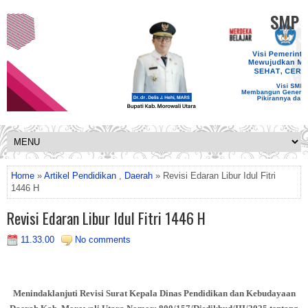
SMP K
Home
»
Artikel Pendidikan
,
Daerah
» Revisi Edaran Libur Idul Fitri
1446 H
Revisi Edaran Libur Idul Fitri 1446 H
11.33.00
No comments
Menindaklanjuti Revisi Surat Kepala Dinas Pendidikan dan Kebudayaan